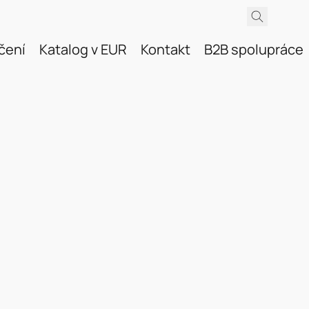
čení
Katalog v EUR
Kontakt
B2B spolupráce