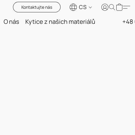
CS
Kontaktujte nás
O nás
Kytice z našich materiálů
+48 