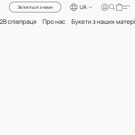
UA
Зв'яжіться з нами
2B співпраця
Про нас
Букети з наших матері